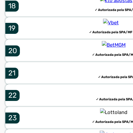
18
✓ Autorizada pela SPA
19
✓ Autorizada pela SPA/MF
20
✓ Autorizada pela SPA/
21
✓ Autorizada pela S
22
✓ Autorizada pela SP
23
✓ Autorizada pela SPA/