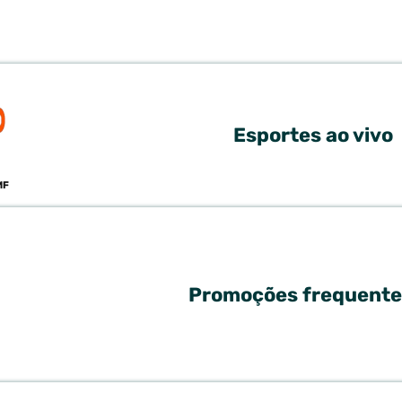
Esportes ao vivo
MF
Promoções frequente