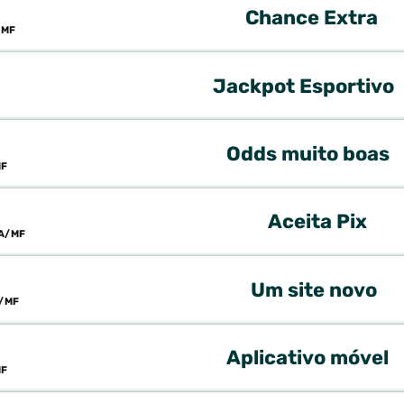
Chance Extra
/MF
Jackpot Esportivo
Odds muito boas
MF
Aceita Pix
PA/MF
Um site novo
A/MF
Aplicativo móvel
MF