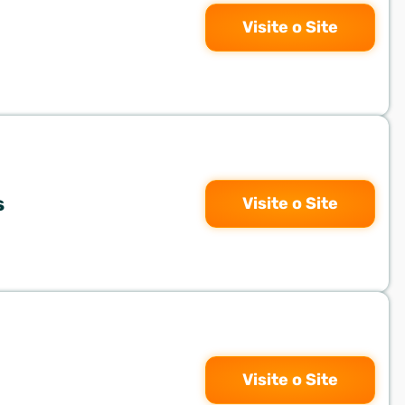
Visite o Site
s
Visite o Site
Visite o Site