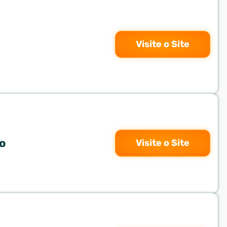
Visite o Site
o
Visite o Site