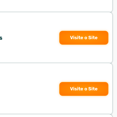
s
Visite o Site
Visite o Site