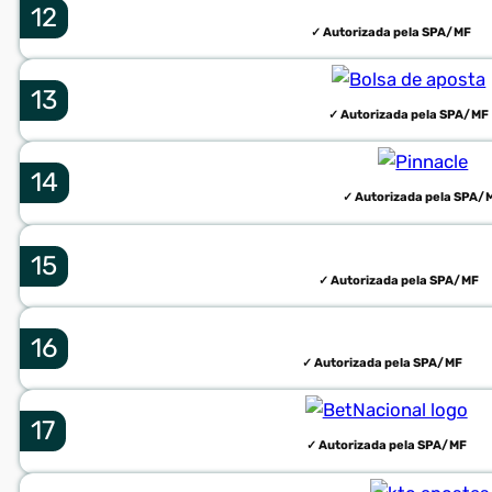
12
✓ Autorizada pela SPA/MF
13
✓ Autorizada pela SPA/MF
14
✓ Autorizada pela SPA/
15
✓ Autorizada pela SPA/MF
16
✓ Autorizada pela SPA/MF
17
✓ Autorizada pela SPA/MF