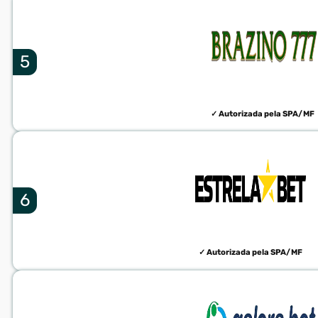
5
✓ Autorizada pela SPA/MF
6
✓ Autorizada pela SPA/MF