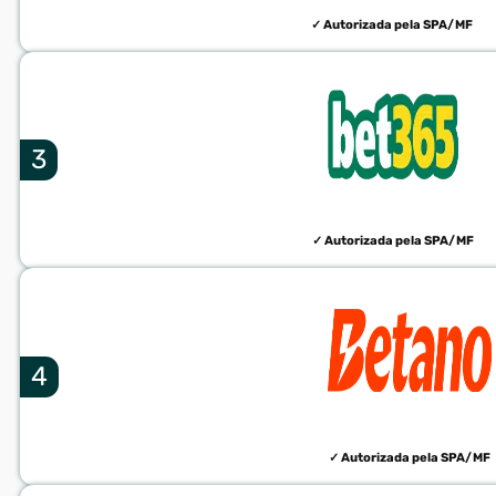
✓ Autorizada pela SPA/MF
3
✓ Autorizada pela SPA/MF
4
✓ Autorizada pela SPA/MF