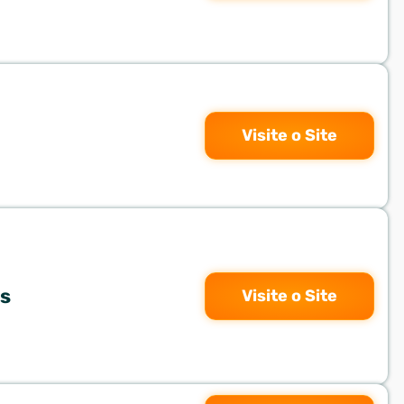
Visite o Site
s
Visite o Site