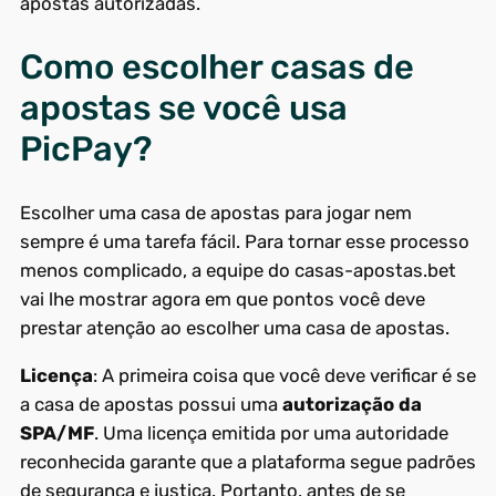
apostas autorizadas.
Como escolher casas de
apostas se você usa
PicPay?
Escolher uma casa de apostas para jogar nem
sempre é uma tarefa fácil. Para tornar esse processo
menos complicado, a equipe do casas-apostas.bet
vai lhe mostrar agora em que pontos você deve
prestar atenção ao escolher uma casa de apostas.
Licença
: A primeira coisa que você deve verificar é se
a casa de apostas possui uma
autorização da
SPA/MF
. Uma licença emitida por uma autoridade
reconhecida garante que a plataforma segue padrões
de segurança e justiça. Portanto, antes de se