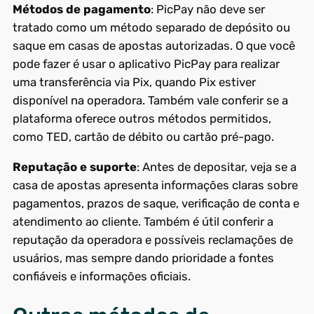
Métodos de pagamento
: PicPay não deve ser
tratado como um método separado de depósito ou
saque em casas de apostas autorizadas. O que você
pode fazer é usar o aplicativo PicPay para realizar
uma transferência via Pix, quando Pix estiver
disponível na operadora. Também vale conferir se a
plataforma oferece outros métodos permitidos,
como TED, cartão de débito ou cartão pré-pago.
Reputação e suporte
: Antes de depositar, veja se a
casa de apostas apresenta informações claras sobre
pagamentos, prazos de saque, verificação de conta e
atendimento ao cliente. Também é útil conferir a
reputação da operadora e possíveis reclamações de
usuários, mas sempre dando prioridade a fontes
confiáveis e informações oficiais.