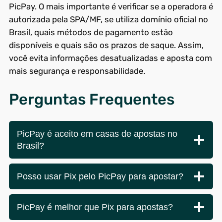
PicPay. O mais importante é verificar se a operadora é
autorizada pela SPA/MF, se utiliza domínio oficial no
Brasil, quais métodos de pagamento estão
disponíveis e quais são os prazos de saque. Assim,
você evita informações desatualizadas e aposta com
mais segurança e responsabilidade.
Perguntas Frequentes
PicPay é aceito em casas de apostas no
Brasil?
Posso usar Pix pelo PicPay para apostar?
PicPay é melhor que Pix para apostas?