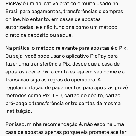
PicPay é um aplicativo prático e muito usado no
Brasil para pagamentos, transferências e compras
online. No entanto, em casas de apostas
autorizadas, ele não funciona como um método
direto de depósito ou saque.
Na prática, o método relevante para apostas é o Pix.
Ou seja, você pode usar o aplicativo PicPay para
fazer uma transferência Pix, desde que a casa de
apostas aceite Pix, a conta esteja em seu nome e a
transação siga as regras da operadora. A
regulamentação de pagamentos para apostas prevê
métodos como Pix, TED, cartão de débito, cartão
pré-pago e transferência entre contas da mesma
instituição.
Por isso, minha recomendação é: não escolha uma
casa de apostas apenas porque ela promete aceitar