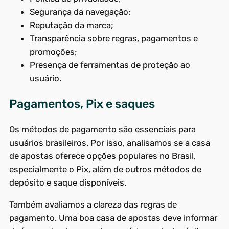
Segurança da navegação;
Reputação da marca;
Transparência sobre regras, pagamentos e
promoções;
Presença de ferramentas de proteção ao
usuário.
Pagamentos, Pix e saques
Os métodos de pagamento são essenciais para
usuários brasileiros. Por isso, analisamos se a casa
de apostas oferece opções populares no Brasil,
especialmente o Pix, além de outros métodos de
depósito e saque disponíveis.
Também avaliamos a clareza das regras de
pagamento. Uma boa casa de apostas deve informar