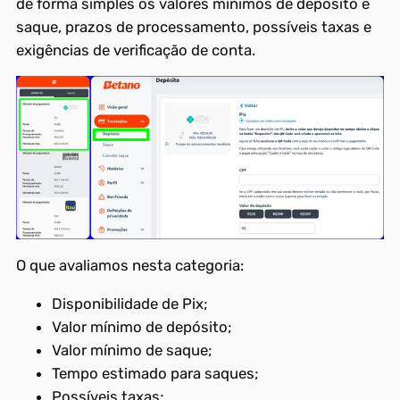
de forma simples os valores mínimos de depósito e
saque, prazos de processamento, possíveis taxas e
exigências de verificação de conta.
O que avaliamos nesta categoria:
Disponibilidade de Pix;
Valor mínimo de depósito;
Valor mínimo de saque;
Tempo estimado para saques;
Possíveis taxas;