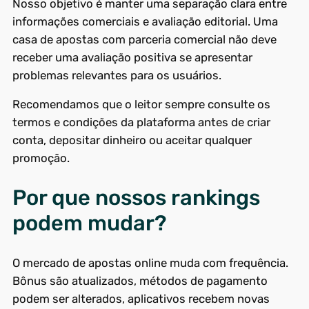
Nosso objetivo é manter uma separação clara entre
informações comerciais e avaliação editorial. Uma
casa de apostas com parceria comercial não deve
receber uma avaliação positiva se apresentar
problemas relevantes para os usuários.
Recomendamos que o leitor sempre consulte os
termos e condições da plataforma antes de criar
conta, depositar dinheiro ou aceitar qualquer
promoção.
Por que nossos rankings
podem mudar?
O mercado de apostas online muda com frequência.
Bônus são atualizados, métodos de pagamento
podem ser alterados, aplicativos recebem novas