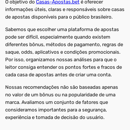
O objetivo do
Casas-Apostas.bet
é oferecer
informações úteis, claras e responsáveis sobre casas
de apostas disponíveis para o público brasileiro.
Sabemos que escolher uma plataforma de apostas
pode ser difícil, especialmente quando existem
diferentes bônus, métodos de pagamento, regras de
saque, odds, aplicativos e condições promocionais.
Por isso, organizamos nossas análises para que o
leitor consiga entender os pontos fortes e fracos de
cada casa de apostas antes de criar uma conta.
Nossas recomendações não são baseadas apenas
no valor de um bônus ou na popularidade de uma
marca. Avaliamos um conjunto de fatores que
consideramos importantes para a segurança,
experiência e tomada de decisão do usuário.