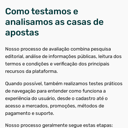
Como testamos e
analisamos as casas de
apostas
Nosso processo de avaliação combina pesquisa
editorial, análise de informações públicas, leitura dos
termos e condições e verificação dos principais
recursos da plataforma.
Quando possível, também realizamos testes práticos
de navegação para entender como funciona a
experiência do usuário, desde o cadastro até o
acesso a mercados, promoções, métodos de
pagamento e suporte.
Nosso processo geralmente segue estas etapas: