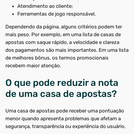
Atendimento ao cliente;
Ferramentas de jogo responsável.
Dependendo da página, alguns critérios podem ter
mais peso. Por exemplo, em uma lista de casas de
apostas com saque rápido, a velocidade e clareza
dos pagamentos são mais importantes. Em uma lista
de melhores bônus, os termos promocionais
recebem maior atenção.
O que pode reduzir a nota
de uma casa de apostas?
Uma casa de apostas pode receber uma pontuação
menor quando apresenta problemas que afetam a
segurança, transparência ou experiência do usuário.