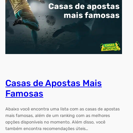
Casas de Apostas Mais
Famosas
Abaixo você encontra uma lista com as casas de apostas
mais famosas, além de um ranking com as melhores
opções disponíveis no momento. Além disso, você
também encontra recomendações úteis…