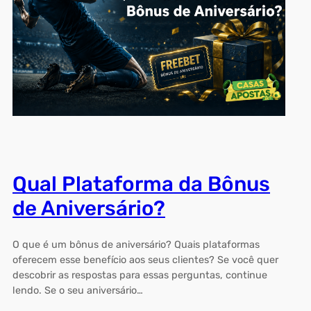
Qual Plataforma da Bônus
de Aniversário?
O que é um bônus de aniversário? Quais plataformas
oferecem esse benefício aos seus clientes? Se você quer
descobrir as respostas para essas perguntas, continue
lendo. Se o seu aniversário…