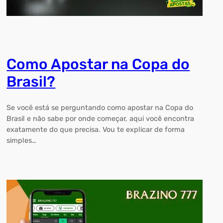
Como Apostar na Copa do
Brasil?
Se você está se perguntando como apostar na Copa do
Brasil e não sabe por onde começar, aqui você encontra
exatamente do que precisa. Vou te explicar de forma
simples…