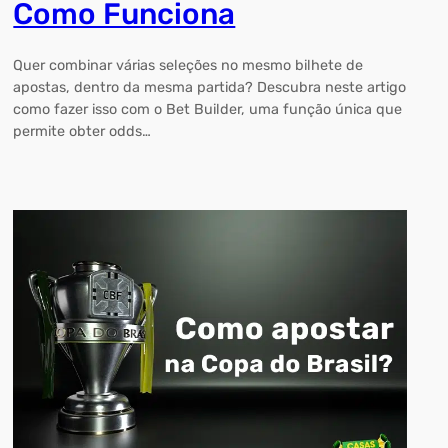
Como Funciona
Quer combinar várias seleções no mesmo bilhete de
apostas, dentro da mesma partida? Descubra neste artigo
como fazer isso com o Bet Builder, uma função única que
permite obter odds…