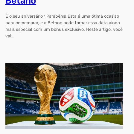
Betano
É o seu aniversário? Parabéns! Esta é uma ótima ocasião
para comemorar, e a Betano pode tornar essa data ainda
mais especial com um bônus exclusivo. Neste artigo, você
vai…