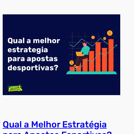
Qual a Melhor Estratégia