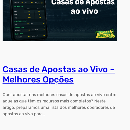
Casas de Apostas ao Vivo –
Melhores Opções
Quer apostar nas melhores casas de apostas ao vivo entre
aquelas que têm os recursos mais completos? Neste
artigo, preparamos uma lista dos melhores operadores de
apostas ao vivo para…