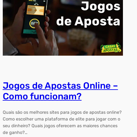
Jogos de Apostas Online –
Como funcionam?
Quais são os melhores sites para jogos de apostas online?
Como escolher uma plataforma de elite para jogar com o
seu dinheiro? Quais jogos oferecem as maiores chances
de ganho?…