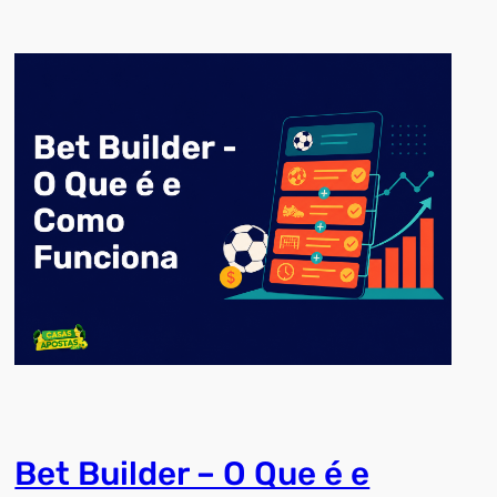
Bet Builder – O Que é e