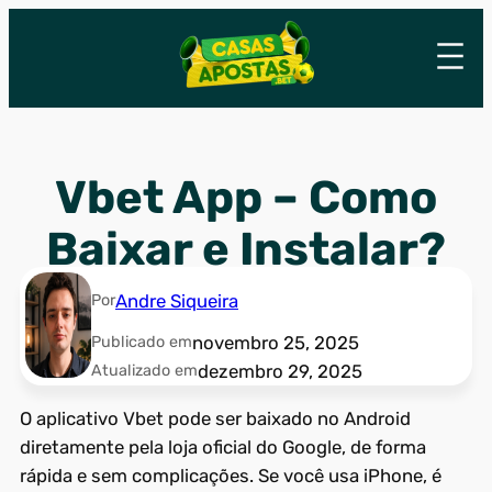
Vbet App – Como
Baixar e Instalar?
Andre Siqueira
Por
novembro 25, 2025
Publicado em
dezembro 29, 2025
Atualizado em
O aplicativo Vbet pode ser baixado no Android
diretamente pela loja oficial do Google, de forma
rápida e sem complicações. Se você usa iPhone, é