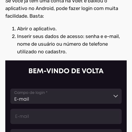
Se você já tem uma conta na Vbet e baixou o
aplicativo no Android, pode fazer login com muita
facilidade. Basta:
Abrir o aplicativo.
Inserir seus dados de acesso: senha e e-mail,
nome de usuário ou número de telefone
utilizado no cadastro.