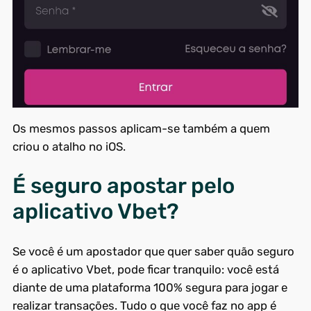
Os mesmos passos aplicam-se também a quem
criou o atalho no iOS.
É seguro apostar pelo
aplicativo Vbet?
Se você é um apostador que quer saber quão seguro
é o aplicativo Vbet, pode ficar tranquilo: você está
diante de uma plataforma 100% segura para jogar e
realizar transações. Tudo o que você faz no app é