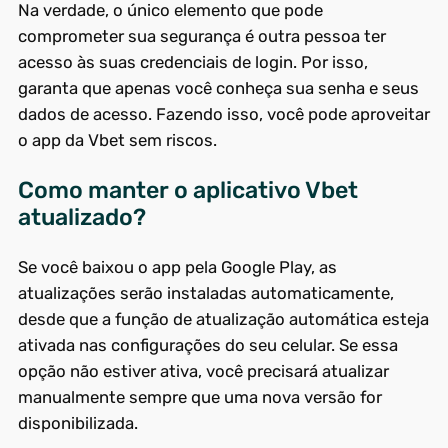
Na verdade, o único elemento que pode
comprometer sua segurança é outra pessoa ter
acesso às suas credenciais de login. Por isso,
garanta que apenas você conheça sua senha e seus
dados de acesso. Fazendo isso, você pode aproveitar
o app da Vbet sem riscos.
Como manter o aplicativo Vbet
atualizado?
Se você baixou o app pela Google Play, as
atualizações serão instaladas automaticamente,
desde que a função de atualização automática esteja
ativada nas configurações do seu celular. Se essa
opção não estiver ativa, você precisará atualizar
manualmente sempre que uma nova versão for
disponibilizada.