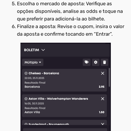
Escolha o mercado de aposta: Verifique as
opções disponíveis, analise as odds e toque na
que preferir para adicioná-la ao bilhete.
Finalize a aposta: Revise o cupom, insira o valor
da aposta e confirme tocando em “Entrar”.