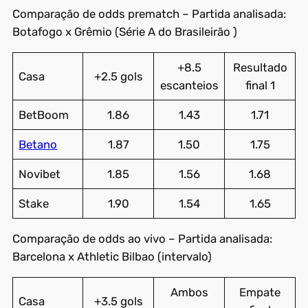
Comparação de odds prematch – Partida analisada:
Botafogo x Grêmio (Série A do Brasileirão )
+8.5
Resultado
Casa
+2.5 gols
escanteios
final 1
BetBoom
1.86
1.43
1.71
Betano
1.87
1.50
1.75
Novibet
1.85
1.56
1.68
Stake
1.90
1.54
1.65
Comparação de odds ao vivo – Partida analisada:
Barcelona x Athletic Bilbao (intervalo)
Ambos
Empate
Casa
+3.5 gols