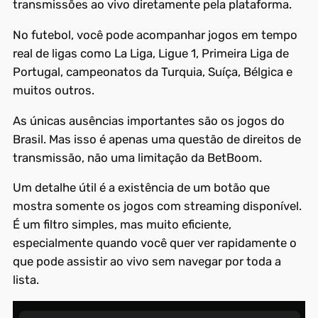
transmissões ao vivo diretamente pela plataforma.
No futebol, você pode acompanhar jogos em tempo
real de ligas como La Liga, Ligue 1, Primeira Liga de
Portugal, campeonatos da Turquia, Suíça, Bélgica e
muitos outros.
As únicas ausências importantes são os jogos do
Brasil. Mas isso é apenas uma questão de direitos de
transmissão, não uma limitação da BetBoom.
Um detalhe útil é a existência de um botão que
mostra somente os jogos com streaming disponível.
É um filtro simples, mas muito eficiente,
especialmente quando você quer ver rapidamente o
que pode assistir ao vivo sem navegar por toda a
lista.