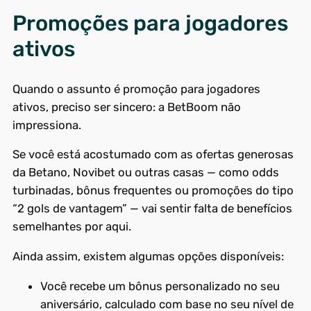
Promoções para jogadores
ativos
Quando o assunto é promoção para jogadores
ativos, preciso ser sincero: a BetBoom não
impressiona.
Se você está acostumado com as ofertas generosas
da Betano, Novibet ou outras casas — como odds
turbinadas, bônus frequentes ou promoções do tipo
“2 gols de vantagem” — vai sentir falta de benefícios
semelhantes por aqui.
Ainda assim, existem algumas opções disponíveis:
Você recebe um bônus personalizado no seu
aniversário, calculado com base no seu nível de