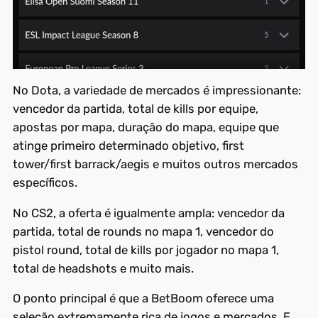
No Dota, a variedade de mercados é impressionante:
vencedor da partida, total de kills por equipe,
apostas por mapa, duração do mapa, equipe que
atinge primeiro determinado objetivo, first
tower/first barrack/aegis e muitos outros mercados
específicos.
No CS2, a oferta é igualmente ampla: vencedor da
partida, total de rounds no mapa 1, vencedor do
pistol round, total de kills por jogador no mapa 1,
total de headshots e muito mais.
O ponto principal é que a BetBoom oferece uma
seleção extremamente rica de jogos e mercados. E