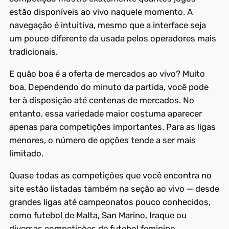
estão disponíveis ao vivo naquele momento. A
navegação é intuitiva, mesmo que a interface seja
um pouco diferente da usada pelos operadores mais
tradicionais.
E quão boa é a oferta de mercados ao vivo? Muito
boa. Dependendo do minuto da partida, você pode
ter à disposição até centenas de mercados. No
entanto, essa variedade maior costuma aparecer
apenas para competições importantes. Para as ligas
menores, o número de opções tende a ser mais
limitado.
Quase todas as competições que você encontra no
site estão listadas também na seção ao vivo — desde
grandes ligas até campeonatos pouco conhecidos,
como futebol de Malta, San Marino, Iraque ou
diversas competições de futebol feminino.