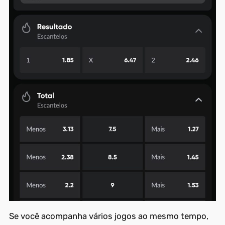
Se você acompanha vários jogos ao mesmo tempo,