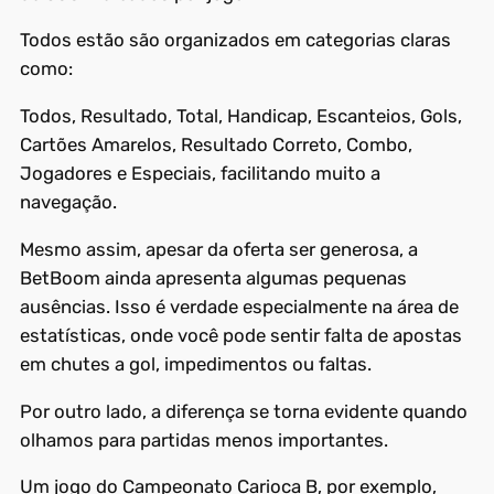
Todos estão são organizados em categorias claras
como:
Todos, Resultado, Total, Handicap, Escanteios, Gols,
Cartões Amarelos, Resultado Correto, Combo,
Jogadores e Especiais, facilitando muito a
navegação.
Mesmo assim, apesar da oferta ser generosa, a
BetBoom ainda apresenta algumas pequenas
ausências. Isso é verdade especialmente na área de
estatísticas, onde você pode sentir falta de apostas
em chutes a gol, impedimentos ou faltas.
Por outro lado, a diferença se torna evidente quando
olhamos para partidas menos importantes.
Um jogo do Campeonato Carioca B, por exemplo,