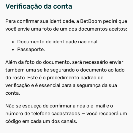
Verificação da conta
Para confirmar sua identidade, a BetBoom pedirá que
você envie uma foto de um dos documentos aceitos:
Documento de identidade nacional.
Passaporte.
Além da foto do documento, será necessário enviar
também uma selfie segurando o documento ao lado
do rosto. Este é o procedimento padrão de
verificação e é essencial para a segurança da sua
conta.
Não se esqueça de confirmar ainda o e-mail e o
número de telefone cadastrados — você receberá um
código em cada um dos canais.