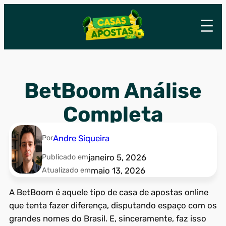
BetBoom Análise
Completa
Andre Siqueira
Por
janeiro 5, 2026
Publicado em
maio 13, 2026
Atualizado em
A BetBoom é aquele tipo de casa de apostas online
que tenta fazer diferença, disputando espaço com os
grandes nomes do Brasil. E, sinceramente, faz isso