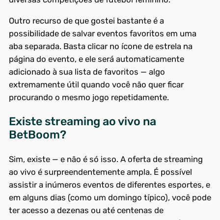
Outro recurso de que gostei bastante é a
possibilidade de salvar eventos favoritos em uma
aba separada. Basta clicar no ícone de estrela na
página do evento, e ele será automaticamente
adicionado à sua lista de favoritos — algo
extremamente útil quando você não quer ficar
procurando o mesmo jogo repetidamente.
Existe streaming ao vivo na
BetBoom?
Sim, existe — e não é só isso. A oferta de streaming
ao vivo é surpreendentemente ampla. É possível
assistir a inúmeros eventos de diferentes esportes, e
em alguns dias (como um domingo típico), você pode
ter acesso a dezenas ou até centenas de