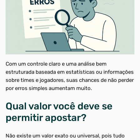
Com um controle claro e uma análise bem
estruturada baseada em estatísticas ou informações
sobre times e jogadores, suas chances de não perder
por erros simples aumentam muito.
Qual valor você deve se
permitir apostar?
Não existe um valor exato ou universal, pois tudo