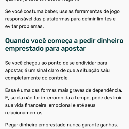
Se você costuma beber, use as ferramentas de jogo
responsável das plataformas para definir limites e
evitar problemas.
Quando você começa a pedir dinheiro
emprestado para apostar
Se você chegou ao ponto de se endividar para
apostar, é um sinal claro de que a situação saiu
completamente do controle.
Essa é uma das formas mais graves de dependência.
E, se ela não for interrompida a tempo, pode destruir
sua vida financeira, emocional e até seus
relacionamentos.
Pegar dinheiro emprestado nunca garante ganhos.