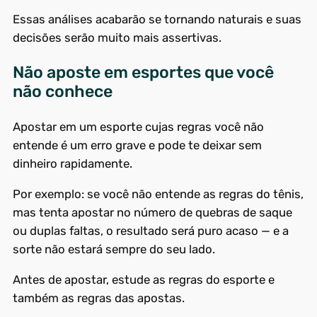
Essas análises acabarão se tornando naturais e suas
decisões serão muito mais assertivas.
Não aposte em esportes que você
não conhece
Apostar em um esporte cujas regras você não
entende é um erro grave e pode te deixar sem
dinheiro rapidamente.
Por exemplo: se você não entende as regras do tênis,
mas tenta apostar no número de quebras de saque
ou duplas faltas, o resultado será puro acaso — e a
sorte não estará sempre do seu lado.
Antes de apostar, estude as regras do esporte e
também as regras das apostas.