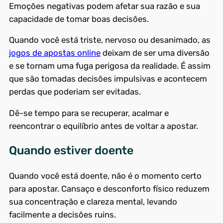
Emoções negativas podem afetar sua razão e sua
capacidade de tomar boas decisões.
Quando você está triste, nervoso ou desanimado, as
jogos de apostas online
deixam de ser uma diversão
e se tornam uma fuga perigosa da realidade. É assim
que são tomadas decisões impulsivas e acontecem
perdas que poderiam ser evitadas.
Dê-se tempo para se recuperar, acalmar e
reencontrar o equilíbrio antes de voltar a apostar.
Quando estiver doente
Quando você está doente, não é o momento certo
para apostar. Cansaço e desconforto físico reduzem
sua concentração e clareza mental, levando
facilmente a decisões ruins.