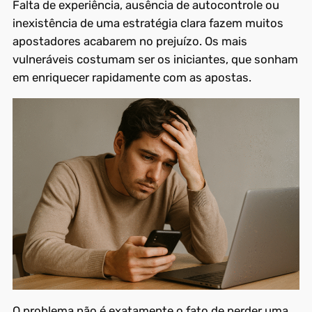
Falta de experiência, ausência de autocontrole ou
inexistência de uma estratégia clara fazem muitos
apostadores acabarem no prejuízo. Os mais
vulneráveis costumam ser os iniciantes, que sonham
em enriquecer rapidamente com as apostas.
O problema não é exatamente o fato de perder uma