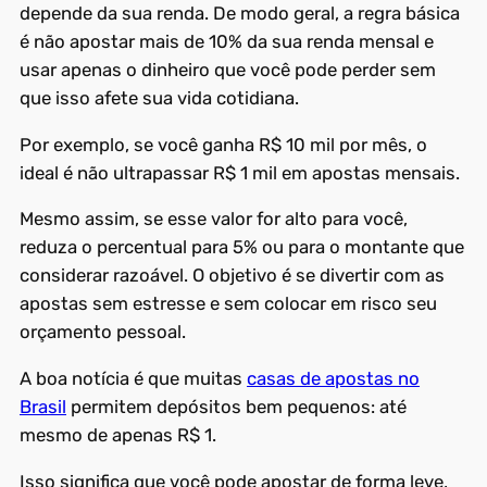
depende da sua renda. De modo geral, a regra básica
é não apostar mais de 10% da sua renda mensal e
usar apenas o dinheiro que você pode perder sem
que isso afete sua vida cotidiana.
Por exemplo, se você ganha R$ 10 mil por mês, o
ideal é não ultrapassar R$ 1 mil em apostas mensais.
Mesmo assim, se esse valor for alto para você,
reduza o percentual para 5% ou para o montante que
considerar razoável. O objetivo é se divertir com as
apostas sem estresse e sem colocar em risco seu
orçamento pessoal.
A boa notícia é que muitas
casas de apostas no
Brasil
permitem depósitos bem pequenos: até
mesmo de apenas R$ 1.
Isso significa que você pode apostar de forma leve,