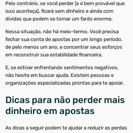
Pelo contrário, se você perder (e é bem provável que
isso aconteça), ficará sem dinheiro e ainda com
dívidas que podem se tornar um fardo enorme.
Nessa situação, não há meio-termo. Você precisa
fechar sua conta de apostas por um longo período,
de pelo menos um ano, e concentrar seus esforços
em reconstruir sua estabilidade financeira.
E, se estiver enfrentando sentimentos negativos,
não hesite em buscar ajuda. Existem pessoas e
organizações especializadas prontas para te apoiar.
Dicas para não perder mais
dinheiro em apostas
As dicas a seguir podem te ajudar a reduzir as perdas