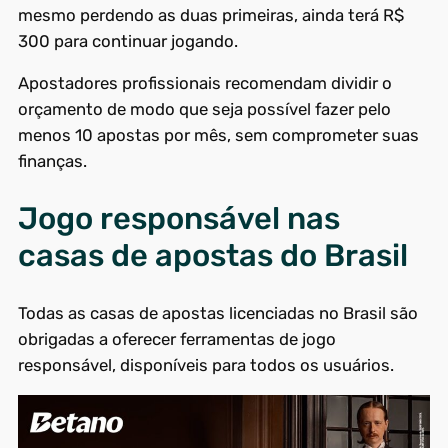
mesmo perdendo as duas primeiras, ainda terá R$
300 para continuar jogando.
Apostadores profissionais recomendam dividir o
orçamento de modo que seja possível fazer pelo
menos 10 apostas por mês, sem comprometer suas
finanças.
Jogo responsável nas
casas de apostas do Brasil
Todas as casas de apostas licenciadas no Brasil são
obrigadas a oferecer ferramentas de jogo
responsável, disponíveis para todos os usuários.