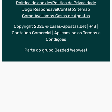
Política de cookies
Politica de Privacidade
Jogo Responsável
Contato
Sitemap
Como Avaliamos Casas de Apostas
Copyright 2026 © casas-apostas.bet | +18 |
Conteúdo Comercial | Aplicam-se os Termos e
Condições
Parte do grupo Bezded Webwest