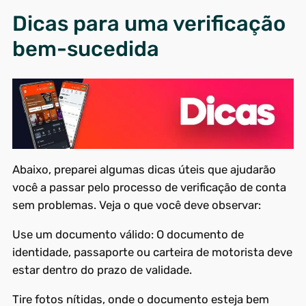
Dicas para uma verificação
bem-sucedida
Abaixo, preparei algumas dicas úteis que ajudarão
você a passar pelo processo de verificação de conta
sem problemas. Veja o que você deve observar:
Use um documento válido: O documento de
identidade, passaporte ou carteira de motorista deve
estar dentro do prazo de validade.
Tire fotos nítidas, onde o documento esteja bem