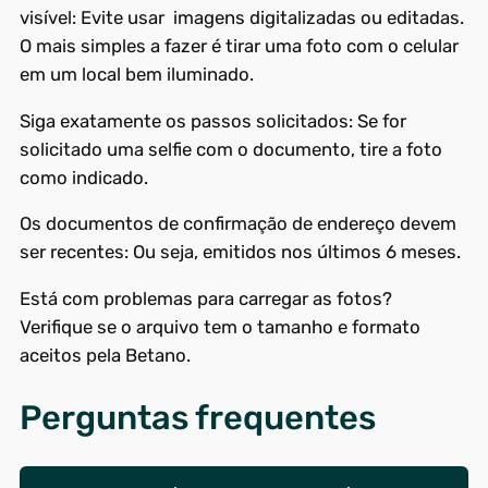
visível: Evite usar imagens digitalizadas ou editadas.
O mais simples a fazer é tirar uma foto com o celular
em um local bem iluminado.
Siga exatamente os passos solicitados: Se for
solicitado uma selfie com o documento, tire a foto
como indicado.
Os documentos de confirmação de endereço devem
ser recentes: Ou seja, emitidos nos últimos 6 meses.
Está com problemas para carregar as fotos?
Verifique se o arquivo tem o tamanho e formato
aceitos pela Betano.
Perguntas frequentes