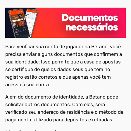
Para verificar sua conta de jogador na Betano, você
precisa enviar alguns documentos que confirmem a
sua identidade. Isso permite que a casa de apostas
se certifique de que os dados seus que tem no
registro estão corretos e que apenas você tem
acesso à sua conta.
Além do documento de identidade, a Betano pode
solicitar outros documentos. Com eles, será
verificado seu endereço de residência e o método de
pagamento utilizado para depósitos e retiradas.