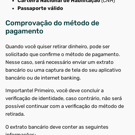
Carteira Nacional de Habilitação
(CNH)
Passaporte válido
Comprovação do método de
pagamento
Quando você quiser retirar dinheiro, pode ser
solicitado que confirme o método de pagamento.
Nesse caso, será necessário enviar um extrato
bancário ou uma captura de tela do seu aplicativo
bancário ou de internet banking.
Importante! Primeiro, você deve concluir a
verificação de identidade, caso contrário, não será
possível continuar com a verificação do método de
retirada.
O extrato bancário deve conter as seguintes
informações: